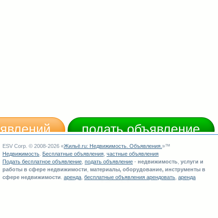
ъявлений
подать объявление
ESV Corp. © 2008-2026 «
Жильё.ru
:
Недвижимость
.
Объявления
.
»™
Недвижимость
.
Бесплатные объявления
,
частные объявления
Подать бесплатное объявление
,
подать объявление
-
недвижимость
,
услуги и
работы в сфере недвижимости
,
материалы, оборудование, инструменты в
сфере недвижимости
.
аренда
,
бесплатные объявления арендовать
,
аренда
помещений
Копирование материалов с сайта разрешено только с обязательным указанием
источника:
Жильё.ru
.
Администрация сайта
Жильё.ru
не несет ответственность за достоверность и