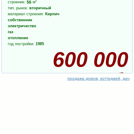
строение
:
56
м²
тип, рынок
:
вторичный
материал строения
:
Кирпич
собственник
электричество
газ
отопление
год постройки
:
1985
600 000
руб.
продажа домов, коттеджей, дач