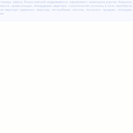
стиница
,
офисы
,
Рынок элитной недвижимости
,
евроремонт
,
земельном участке
,
Комнаты
,
имости
,
приватизации
,
площадками
,
квартире
,
строительство гостиниц в Сочи
,
приобрели
ная квартира сдавалась
,
квартиру
,
постройками
,
ипотека
,
построить
,
продаже
,
площадку,
нке