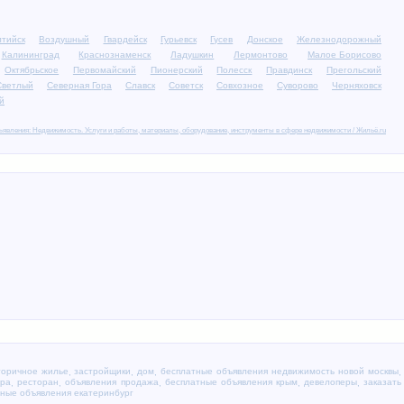
тийск
Воздушный
Гвардейск
Гурьевск
Гусев
Донское
Железнодорожный
Калининград
Краснознаменск
Ладушкин
Лермонтово
Малое Борисово
Октябрьское
Первомайский
Пионерский
Полесск
Правдинск
Прегольский
Светлый
Северная Гора
Славск
Советск
Совхозное
Суворово
Черняховск
й
явления: Недвижимость. Услуги и работы, материалы, оборудование, инструменты в сфере недвижимости / Жильё.ru
торичное жилье
застройщики
дом
бесплатные объявления недвижимость новой москвы
,
,
,
,
ара
ресторан
объявления продажа
бесплатные объявления крым
девелоперы
заказать
,
,
,
,
,
ные объявления екатеринбург