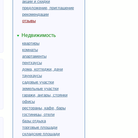
акции и скидки
предложение, приглашение
рекомендации
отзывы
Недвижимость
квартиры
комнаты
апартаменты
пентхаусы
дома, коттеджи, дачи
таунхаусы
садовые участки
земельные участки
гаражи, ангары, стоянки
офисы
рестораны, кафе, бары
гостиницы, отели
базы отдыха
торговые площади
складские площади