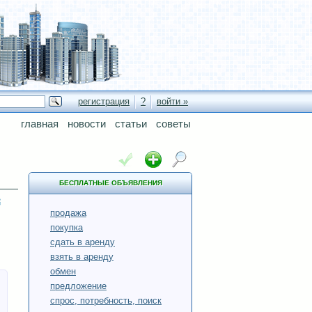
регистрация
?
войти »
главная
новости
статьи
советы
БЕСПЛАТНЫЕ ОБЪЯВЛЕНИЯ
продажа
покупка
сдать в аренду
взять в аренду
обмен
предложение
спрос, потребность, поиск