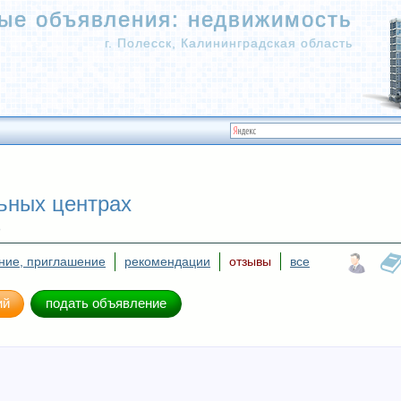
ые объявления
:
недвижимость
г. Полесск, Калининградская область
ьных центрах
ь
ние, приглашение
рекомендации
отзывы
все
ий
подать объявление