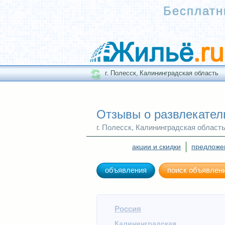
о
Бесплатн
б
е
л
и
с
к
Е
в
р
г. Полесск,
Калининградская область
о
п
а
-
А
з
Отзывы о развлекател
и
я
г. Полесск, Калининградская област
Е
к
а
акции и скидки
предложе
т
е
р
объявления
поиск объявлен
и
н
б
у
р
г
Россия
Калининградская