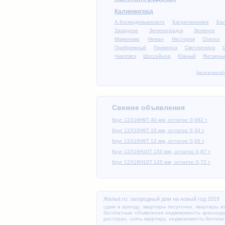
Калининград
А.Космодемьянского
Багратионовск
Бал
Западное
Зеленоградск
Зеленое
Мамоново
Неман
Нестеров
Озерск
Прибрежный
Приморск
Светлогорск
Чкаловск
Шоссейное
Южный
Янтарны
Бесплатные объ
Свежие объявления
Круг 12Х18Н9Т 40 мм, остаток: 0,082 т
Круг 12Х18Н9Т 16 мм, остаток: 0,34 т
Круг 12Х18Н9Т 12 мм, остаток: 0,26 т
Круг 12Х18Н10Т 150 мм, остаток: 0,87 т
Круг 12Х18Н10Т 120 мм, остаток: 0,72 т
Жильё.ru: загородный дом на новый год 2019
сдам в аренду
квартиры посуточно
квартиры в
,
,
бесплатные объявления недвижимость краснод
ресторан
снять квартиру
недвижимость бесплат
,
,