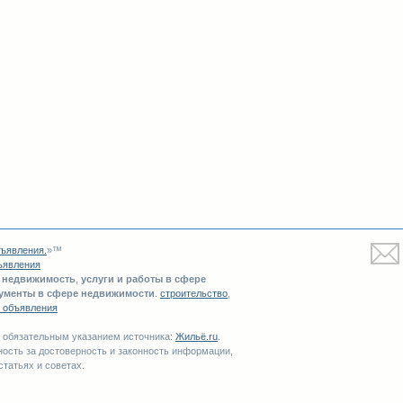
ъявления
.
»™
ъявления
-
недвижимость
,
услуги и работы в сфере
рументы в сфере недвижимости
.
строительство
,
 объявления
с обязательным указанием источника:
Жильё.ru
.
ность за достоверность и законность информации,
 статьях и советах.