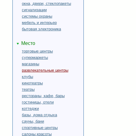
окна, двери, стеклопакеты
сигнализации
системы охраны
мебель и интерьер
бытовая электроника
Место
торговые центры
супермаркеты
магазины
развлекательные центры
клубы
кинотеатры
театры
рестораны, кафе, бары
гостиницы, отели
коттеджи
базы, дома отдыха
сауны, бани
спортивные центры
салоны красоты