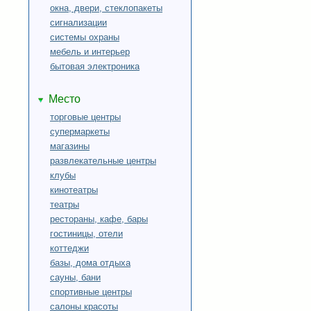
окна, двери, стеклопакеты
сигнализации
системы охраны
мебель и интерьер
бытовая электроника
Место
торговые центры
супермаркеты
магазины
развлекательные центры
клубы
кинотеатры
театры
рестораны, кафе, бары
гостиницы, отели
коттеджи
базы, дома отдыха
сауны, бани
спортивные центры
салоны красоты