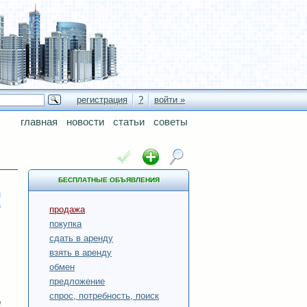
регистрация
?
войти »
главная
новости
статьи
советы
БЕСПЛАТНЫЕ ОБЪЯВЛЕНИЯ
й
а
продажа
покупка
сдать в аренду
взять в аренду
обмен
предложение
спрос, потребность, поиск
ч