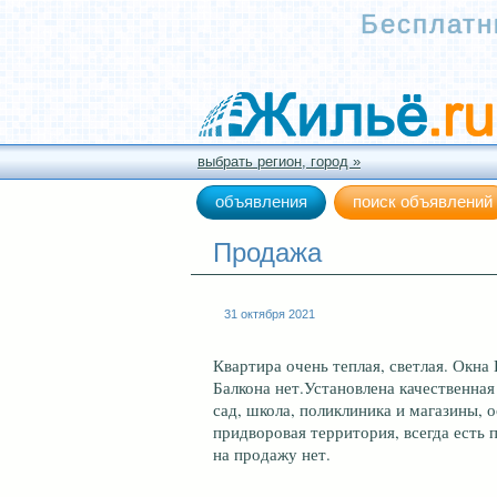
о
Бесплатн
б
е
л
и
с
к
Е
в
р
выбрать регион, город »
о
п
а
объявления
поиск объявлений
-
А
з
Продажа
и
я
Е
к
31 октября 2021
а
т
е
Квартира очень теплая, светлая. Окна
р
и
Балкона нет.Установлена качественная
н
сад, школа, поликлиника и магазины,
б
у
придворовая территория, всегда есть
р
на продажу нет.
г