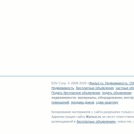
ESV Corp. © 2008-2026 «
Жильё.ru
:
Недвижимость
.
Об
Недвижимость
.
Бесплатные объявления
,
частные об
Подать бесплатное объявление
,
подать объявление
недвижимости
,
материалы, оборудование, инст
помещений
,
продажа домов
,
сдам квартиру
Копирование материалов с сайта разрешено только 
Администрация сайта
Жильё.ru
не несет ответствен
размещаемой в
бесплатных объявлениях
, новостях,