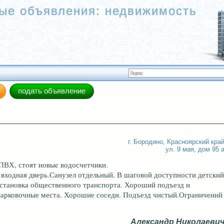
ые объявления
:
недвижимость
подать объявление
г. Бородино
,
Красноярский кра
ул. 9 мая, дом 95 
 ПВХ, стoят новыe водосчетчики.
 входная дверь.Санузел отдельный. В шаговой доступности детский
 остановка общественного транспорта. Хороший подъезд и
 парковочные места. Хорошие соседи. Подъезд чистый.Ограничений
Александр Николаеви