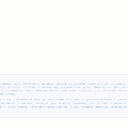
инбурга
дать объявление
продажа земельных участков
строительные материалы
,
,
,
,
иру
заказать ресторан на новый год
недвижимость крыма объявления
снять без
,
,
,
 санкт-петербург
подать объявление без регистрации
сдам квартиру
объявления новая
,
,
,
ния купить
ата
,
застройщикам
,
Москва
,
продажи
,
комнатная
,
дом
,
продажи недвижимости
,
рынок
,
ственникам
,
жилищных
,
площадка
,
купли-продажи
,
межкомнатные
,
Отремонтированные
,
онт
,
рынок жилья
,
ипотечного кредитования
,
жилье
,
продажа квартиры
,
жилищного