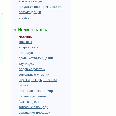
акции и скидки
…
предложение, приглашение
рекомендации
отзывы
Недвижимость
квартиры
комнаты
апартаменты
пентхаусы
дома, коттеджи, дачи
таунхаусы
р
садовые участки
земельные участки
гаражи, ангары, стоянки
офисы
рестораны, кафе, бары
гостиницы, отели
базы отдыха
торговые площади
складские площади