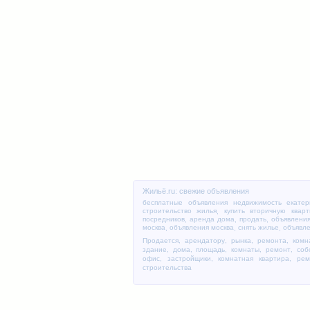
Жильё.ru: свежие объявления
бесплатные объявления недвижимость екатер
строительство жилья
купить вторичную кварт
,
посредников
аренда дома
продать
объявления
,
,
,
москва
объявления москва
снять жилье
объявле
,
,
,
Продается
,
арендатору
,
рынка
,
ремонта
,
комн
здание
,
дома, площадь
,
комнаты
,
ремонт
,
соб
офис
,
застройщики
,
комнатная квартира, рем
строительства