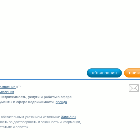
объявления
поис
ъявления
.
»™
ъявления
-
недвижимость
,
услуги и работы в сфере
рументы в сфере недвижимости
.
аренда
с обязательным указанием источника:
Жильё.ru
.
ность за достоверность и законность информации,
 статьях и советах.